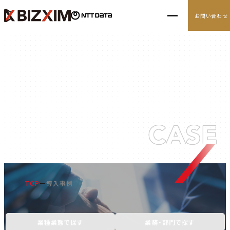
お問い合わせ
10の経営アジェンダ
導入事例
導入事例
ナレッジ
CASE
ニュース
TOP
導入事例
業種業態で探す
業務・部門で探す