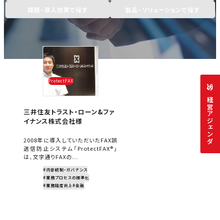
課題・導入効果で探す
製品・ソリューションで探す
ProtectFAX
10
の経営アジェンダ
三井住友トラスト・ローン&ファ
イナンス株式会社様
2008年に導入していただいたFAX誤
送信防止システム「ProtectFAX®」
は、文字通りFAXの...
#内部統制・ガバナンス
#業務プロセスの標準化
#業務精度向上
#金融