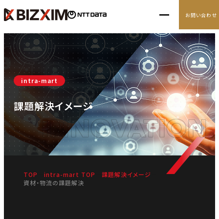
お問い合わせ
10の経営アジェンダ
intra-mart
導入事例
課題解決イメージ
ナレッジ
INNOVATION
ニュース
TOP
intra-mart TOP
課題解決イメージ
資材・物流の課題解決