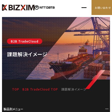
お問い合わせ
10の経営アジェンダ
B2B TradeCloud
導入事例
課題解決イメージ
ナレッジ
INNOVATION
ニュース
TOP
B2B TradeCloud TOP
課題解決イメージ
製品別メニュー