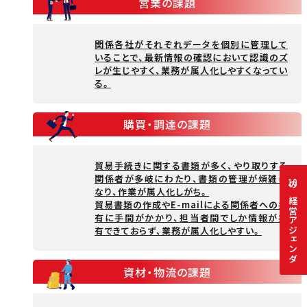
営業の課題
関係各社がそれぞれデータを個別に管理して
いることで、最新情報の確認において認識のズ
レが生じやすく、業務が属人化しやすくなってい
る。
購買・調達の課題
貿易手続きに関する書類が多く、やり取りする
関係者が多岐にわたり、書類の管理が煩雑に
10
なり、作業が属人化しがち。
の経営アジェンダ
貿易書類の作成やE-mailによる関係者への共
有に手間がかかり、担当者間でしか情報が共
有できておらず、業務が属人化しやすい。
資材・物流の課題