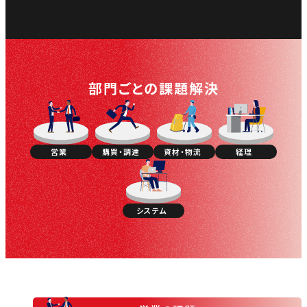
部門ごとの
課題解決
営業
購買・調達
資材・物流
経理
システム