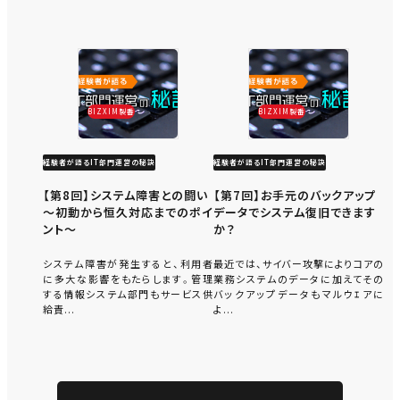
BIZXIM製番
BIZXIM製番
経験者が語るIT部門運営の秘訣
経験者が語るIT部門運営の秘訣
【第8回】システム障害との闘い
【第7回】お手元のバックアップ
～初動から恒久対応までのポイ
データでシステム復旧できます
ント～
か？
システム障害が発生すると、利用者
最近では、サイバー攻撃によりコアの
に多大な影響をもたらします。管理
業務システムのデータに加えてその
する情報システム部門もサービス供
バックアップデータもマルウｴアに
給責...
よ...