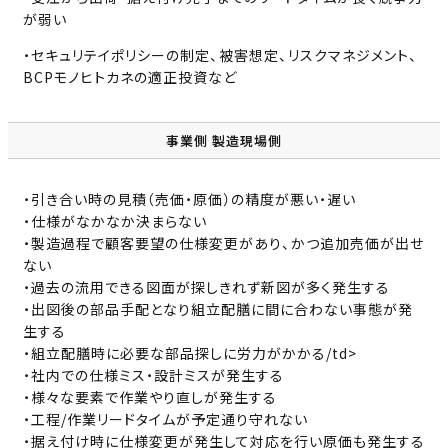
が弱い
・セキュリテイポリシーの制定、被害想定、リスクマネジメント、
BCPモノヒトカネの適正投資など
事業側 製造現場側
・引き合い時の見積（売価・原価）の精度が悪い・遅い
・仕様がなかなか決まらない
・製造過程で顧客要望の仕様変更があり、かつ追加売価が出せ
ない
・過去の流用できる図面が探しきれず新図が多く発生する
・出図後の部品手配となり組立配膳に間に合わない事態が発
生する
・組立配膳時に必要な部品探しに労力がかかる/td>
・社内での仕様ミス・設計ミスが発生する
・様々な要素で作業やり直しが発生する
・工程/作業リードタイムが予定通り守れない
・据え付け時に仕様変更が発生して対応を行い原価も発生する