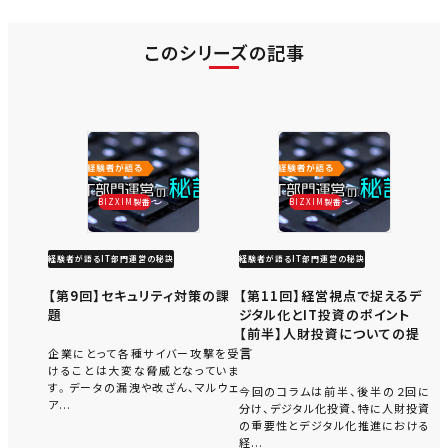
このシリーズの記事
BIZXIM製番
BIZXIM製番
経験者が語るIT部門運営の秘訣
経験者が語るIT部門運営の秘訣
【第9回】セキュリティ対策の課
【第11回】経営視点で捉えるデ
題
ジタル化とIT投資のポイント
【前半】人財投資についての提
言
企業にとって各種サイバー攻撃を受
けることは大変な脅威となっていま
す。データの漏洩や改ざん、マルウェ
今回のコラムは前半、後半の２回に
ア...
分け、デジタル化投資、特に人財投資
の重要性とデジタル化推進における
経...