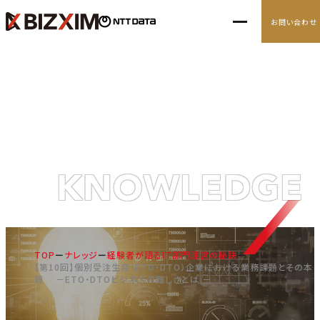
お問い合わせ
10の経営アジェンダ
導入事例
ナレッジ
ナレッジ
KNOWLEDGE
ニュース
TOP
ナレッジ
経験者が語るIT部門運営の秘訣
【第10回】個別受注生産（ETO・DTO）企業における業務課題とその本
質 －ETO・DTOビジネスの難しさとは －