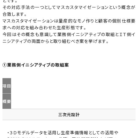
とです。
その対応手法の一つとしてマスカスタマイゼーションという概念が
合致します。
マスカスタマイゼーションは量産的なモノ作りと顧客の個別仕様要
求への対応を組み合わせた生産形態です。
今回はその概念も意識して業務側イニシアティブの取組とＩＴ側イ
ニシアティブの両面からと取り組むべき案を挙げます。
①業務側イニシアティブの取組案
項目
概要
三次元設計
・３Ｄモデルデータを活用し生産準備情報としての活用や