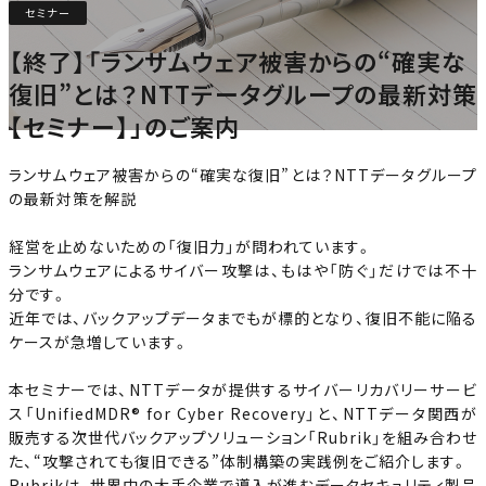
セミナー
【終了】「ランサムウェア被害からの“確実な
復旧”とは？NTTデータグループの最新対策
【セミナー】」のご案内
ランサムウェア被害からの“確実な復旧”とは？NTTデータグループ
の最新対策を解説
経営を止めないための「復旧力」が問われています。
ランサムウェアによるサイバー攻撃は、もはや「防ぐ」だけでは不十
分です。
近年では、バックアップデータまでもが標的となり、復旧不能に陥る
ケースが急増しています。
本セミナーでは、NTTデータが提供するサイバーリカバリーサービ
ス「UnifiedMDR® for Cyber Recovery」と、NTTデータ関西が
販売する次世代バックアップソリューション「Rubrik」を組み合わせ
た、“攻撃されても復旧できる”体制構築の実践例をご紹介します。
Rubrikは、世界中の大手企業で導入が進むデータセキュリティ製品