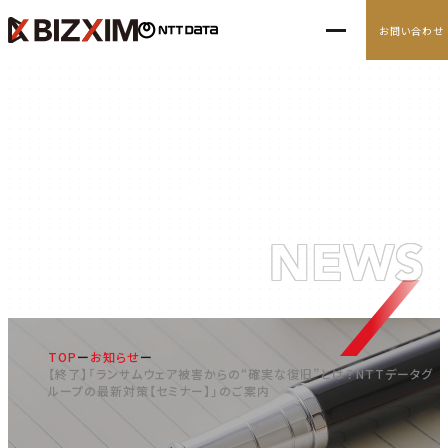
お問い合わせ
10の経営アジェンダ
導入事例
ニュース
ナレッジ
NEWS
ニュース
TOP
お知らせ
【終了】「ランサムウェア被害からの“確実な復旧”とは？NTTデータグ
ループの最新対策【セミナー】」のご案内