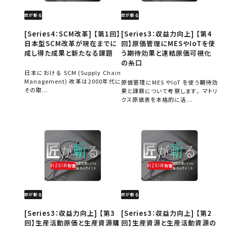
匠が斬る
匠が斬る
[Series4：SCM改革] 【第1回】
[Series3：収益力向上] 【第4
日本型SCM改革が現在までに
回】原価管理にMESやIoTを使
成し得た成果と新たなる課題
う期待効果と連結原価可視化
の糸口
日本における SCM (Supply Chain
Management) 改革は2000年代に
原価管理にMES やIoT を使う期待効
その取...
果と課題について考察します。 マトリ
クス原価表を本格的に活...
BIZXIM製番
BIZXIM製番
匠が斬る
匠が斬る
[Series3：収益力向上] 【第3
[Series3：収益力向上] 【第2
回】生産活動原価と生産資源購
回】生産資源と生産活動資源の