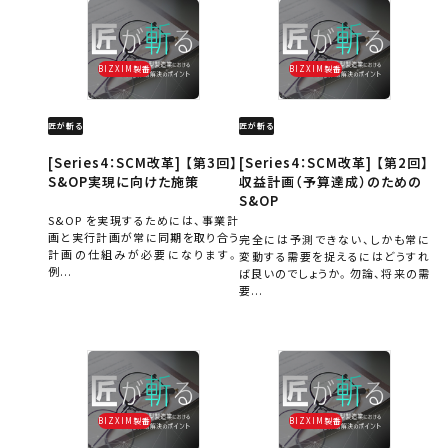
BIZXIM製番
BIZXIM製番
匠が斬る
匠が斬る
[Series4：SCM改革] 【第3回】
[Series4：SCM改革] 【第2回】
S&OP実現に向けた施策
収益計画（予算達成）のための
S&OP
S&OP を実現するためには、事業計
画と実行計画が常に同期を取り合う
完全には予測できない、しかも常に
計画の仕組みが必要になります。
変動する需要を捉えるにはどうすれ
例...
ば良いのでしょうか。勿論、将来の需
要...
BIZXIM製番
BIZXIM製番