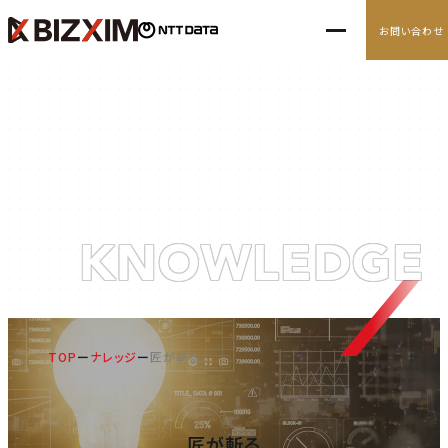
お問い合わせ
10の経営アジェンダ
導入事例
ナレッジ
ナレッジ
KNOWLEDGE
ニュース
TOP
ナレッジ
匠が斬る
匠が斬る