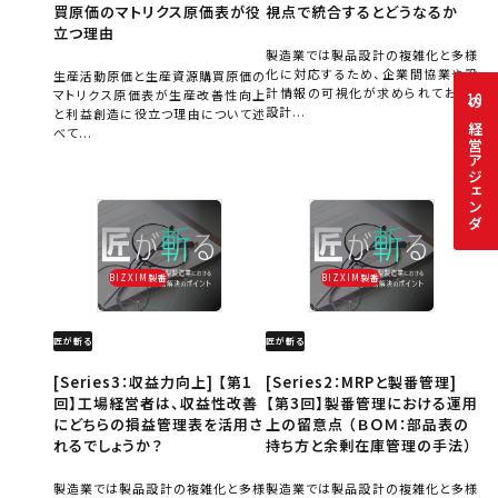
買原価のマトリクス原価表が役
視点で統合するとどうなるか
立つ理由
製造業では製品設計の複雑化と多様
化に対応するため、企業間協業や設
生産活動原価と生産資源購買原価の
計情報の可視化が求められており、
マトリクス原価表が生産改善性向上
10
設計...
と利益創造に役立つ理由について述
の経営アジェンダ
べて...
BIZXIM製番
BIZXIM製番
匠が斬る
匠が斬る
[Series3：収益力向上] 【第1
[Series2：MRPと製番管理]
回】工場経営者は、収益性改善
【第3回】製番管理における運用
にどちらの損益管理表を活用さ
上の留意点 （ＢＯＭ：部品表の
れるでしょうか？
持ち方と余剰在庫管理の手法）
製造業では製品設計の複雑化と多様
製造業では製品設計の複雑化と多様