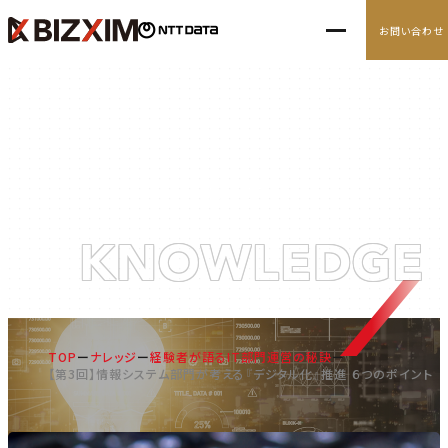
お問い合わせ
10の経営アジェンダ
導入事例
ナレッジ
ナレッジ
KNOWLEDGE
ニュース
TOP
ナレッジ
経験者が語るIT部門運営の秘訣
【第3回】情報システム部門が考える『デジタル化』推進 ６つのポイント