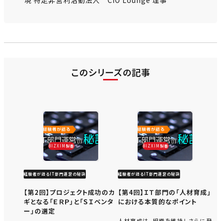
現 特定非営利活動法人 CIO Lounge 理事
このシリーズの記事
BIZXIM製番
BIZXIM製番
経験者が語るIT部門運営の秘訣
経験者が語るIT部門運営の秘訣
【第2回】プロジェクト成功のカ
【第4回】ＩＴ部門の「人材育成」
ギとなる「ＥＲＰ」と「ＳＩベンタ
における本質的なポイント
ー」の選定
人材育成は、組織を維持しさらに発