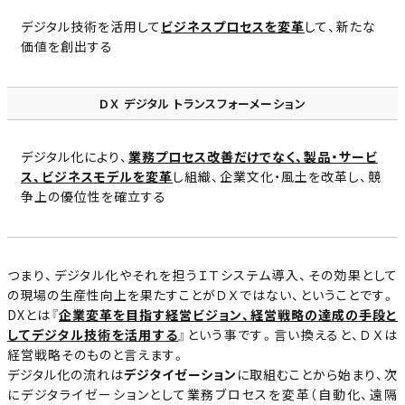
デジタル技術を活用して
ビジネスプロセスを変革
して、新たな
価値を創出する
ＤＸ デジタル トランスフォーメーション
デジタル化により、
業務プロセス改善だけでなく、製品・サービ
ス、ビジネスモデルを変革
し組織、企業文化・風土を改革し、競
争上の優位性を確立する
つまり、デジタル化やそれを担うＩＴシステム導入、その効果として
の現場の生産性向上を果たすことがＤＸではない、ということです。
DXとは『
企業変革を目指す経営ビジョン、経営戦略の達成の手段と
してデジタル技術を活用する
』という事です。言い換えると、ＤＸは
経営戦略そのものと言えます。
デジタル化の流れは
デジタイゼーション
に取組むことから始まり、次
にデジタライゼーションとして業務ブロセスを変革（自動化、遠隔