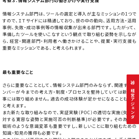
考察３：情報システム部門の働きかけや実行支援
情報システム部門は、ツールの選定と導入が主なミッションの1つで
すので、ＩＴサイドには精通しており、世の中の動向、活用方法・活用
事例、失敗・成功事例等の情報収集が出来る部門です。したがって、
準備したツールを使いこなすという観点で取り組む姿勢を示しなが
ら、経営・関連部門・利用者へ働きかけることや、提案・実行支援も
重要なミッションである、と考えられます。
最も重要なこと
10
さらに重要なこととして、情報システム部門のみならず、関連するメ
の経営アジェンダ
ンバーが今までの考え方・制度・プロセスを堅持していては新たな
事には取り組めません。過去の成功体験が足かせになることもある
と考えます。
また新たな取り組みなので、実証実験（POC）の適切な実施(失敗に
対する寛容な姿勢と実施可否の判断基準)が必要です。その為には
戦術のような意識変革も重要ですし、新しいことに取り組むための
知識・知見の獲得も必要です。