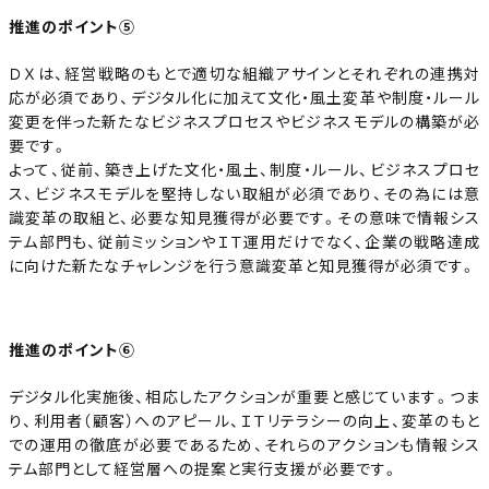
推進のポイント⑤
ＤＸは、経営戦略のもとで適切な組織アサインとそれぞれの連携対
応が必須であり、デジタル化に加えて文化・風土変革や制度・ルール
変更を伴った新たなビジネスプロセスやビジネスモデルの構築が必
要です。
よって、従前、築き上げた文化・風土、制度・ルール、ビジネスプロセ
ス、ビジネスモデルを堅持しない取組が必須であり、その為には意
識変革の取組と、必要な知見獲得が必要です。その意味で情報シス
テム部門も、従前ミッションやＩＴ運用だけでなく、企業の戦略達成
に向けた新たなチャレンジを行う意識変革と知見獲得が必須です。
推進のポイント⑥
デジタル化実施後、相応したアクションが重要と感じています。つま
り、利用者（顧客）へのアピール、ＩＴリテラシーの向上、変革のもと
での運用の徹底が必要であるため、それらのアクションも情報シス
テム部門として経営層への提案と実行支援が必要です。