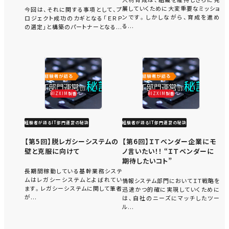
展していくために大変重要なミッショ
今回は、それに関する事項として、プ
ンです。しかしながら、育成を進め
ロジェクト成功のカギとなる「ＥＲＰ
る...
の選定」と構築のパートナーとなる...
BIZXIM製番
BIZXIM製番
経験者が語るIT部門運営の秘訣
経験者が語るIT部門運営の秘訣
【第5回】脱レガシーシステムの
【第6回】ＩＴベンダー企業にモ
壁と克服に向けて
ノ言いたい！！ “ＩＴベンダーに
期待したいコト”
長期間稼動している基幹業務システ
ムはレガシーシステムとよばれてい
情報システム部門においてＩＴ戦略を
ます。レガシーシステムに関して筆者
迅速かつ的確に実現していくために
が...
は、自社のニーズにマッチしたツー
ル...