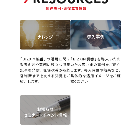
関連事例・お役立ち情報
ナレッジ
導入事例
「BIZXIM製番」の活用に関す
「BIZXIM製番」を導入いただ
る考え方や実務に役立つ特集
いたお客さまの事例をご紹介
記事を発信。現場改善から経
します。導入背景や効果など、
営判断までを支える知見をご
具体的な活用イメージをご確
紹介します。
認ください。
お知らせ
セミナー・イベント情報