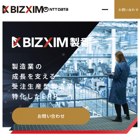
お問い合わせ
10の経営アジェンダ
導入事例
製造業の
成長を支える
ナレッジ
受注生産型製造業に
ニュース
特化したERP
お問い合わせ